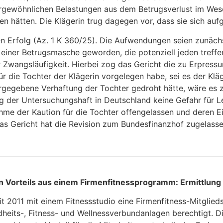
gewöhnlichen Belastungen aus dem Betrugsverlust im Wesent
n hätten. Die Klägerin trug dagegen vor, dass sie sich au
n Erfolg (Az. 1 K 360/25). Die Aufwendungen seien zunächst
er einer Betrugsmasche geworden, die potenziell jeden tref
er Zwangsläufigkeit. Hierbei zog das Gericht die zu Erpre
 für die Tochter der Klägerin vorgelegen habe, sei es der Kl
rgegebene Verhaftung der Tochter gedroht hätte, wäre es 
g der Untersuchungshaft in Deutschland keine Gefahr für Le
nahme der Kaution für die Tochter offengelassen und deren
as Gericht hat die Revision zum Bundesfinanzhof zugelasse
Vorteils aus einem Firmenfitnessprogramm: Ermittlung d
t 2011 mit einem Fitnessstudio eine Firmenfitness-Mitgli
its-, Fitness- und Wellnessverbundanlagen berechtigt. Die