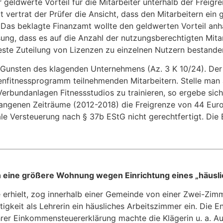
geldwerte Vorteil für die Mitarbeiter unterhalb der Freigr
vertrat der Prüfer die
Ansicht, dass den Mitarbeitern ein 
. Das beklagte Finanzamt wollte den geldwerten Vorteil an
ssung, dass es auf die Anzahl der nutzungsberechtigten Mit
este Zuteilung von Lizenzen zu einzelnen Nutzern bestande
Gunsten des klagenden Unternehmens (Az. 3 K 10/24). Der 
itnessprogramm teilnehmenden Mitarbeitern. Stelle man auf
 Verbundanlagen Fitnessstudios zu trainieren, so ergebe s
efangenen Zeiträume (2012-2018) die Freigrenze von 44 Euro
le Versteuerung nach § 37b EStG nicht gerechtfertigt. Die E
 eine größere Wohnung wegen Einrichtung eines „häusl
ule erhielt, zog innerhalb einer Gemeinde von einer Zwei-
tigkeit als Lehrerin ein häusliches Arbeitszimmer ein. Die E
hrer Einkommensteuererklärung machte die Klägerin u. a. 