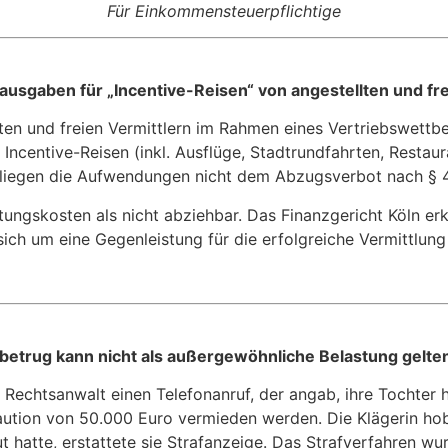
Für Einkommensteuerpflichtige
ausgaben für „Incentive-Reisen“ von angestellten und fr
en und freien Vermittlern im Rahmen eines Vertriebswettbe
Incentive-Reisen (inkl. Ausflüge, Stadtrundfahrten, Restau
rliegen die Aufwendungen nicht dem Abzugsverbot nach § 4 
ungskosten als nicht abziehbar. Das Finanzgericht Köln er
ich um eine Gegenleistung für die erfolgreiche Vermittlun
kbetrug kann nicht als außergewöhnliche Belastung gel
n Rechtsanwalt einen Telefonanruf, der angab, ihre Tochter 
ution von 50.000 Euro vermieden werden. Die Klägerin hob 
atte, erstattete sie Strafanzeige. Das Strafverfahren wurd